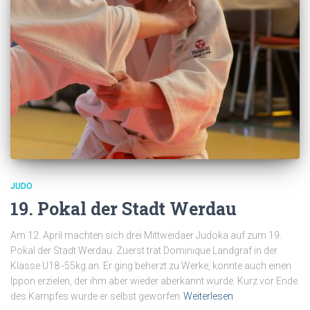
JUDO
19. Pokal der Stadt Werdau
Am 12. April machten sich drei Mittweidaer Judoka auf zum 19.
Pokal der Stadt Werdau. Zuerst trat Dominique Landgraf in der
Klasse U18 -55kg an. Er ging beherzt zu Werke, konnte auch einen
Ippon erzielen, der ihm aber wieder aberkannt wurde. Kurz vor Ende
des Kampfes wurde er selbst geworfen
Weiterlesen