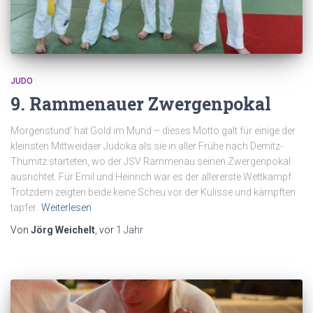
JUDO
9. Rammenauer Zwergenpokal
Morgenstund‘ hat Gold im Mund – dieses Motto galt für einige der
kleinsten Mittweidaer Judoka als sie in aller Frühe nach Demitz-
Thumitz starteten, wo der JSV Rammenau seinen Zwergenpokal
ausrichtet. Für Emil und Heinrich war es der allererste Wettkampf.
Trotzdem zeigten beide keine Scheu vor der Kulisse und kämpften
tapfer.
Weiterlesen
Von
Jörg Weichelt
, vor
1 Jahr