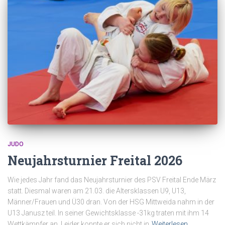
JUDO
Neujahrsturnier Freital 2026
Wie jedes Jahr fand das Neujahrsturnier des PSV Freital Ende März
statt. Diesmal waren am 21.03. die Altersklassen U9, U13,
Männer/Frauen und Ü30 dran. Von der HSG Mittweida nahm in der
U13 Janusz teil. In seiner Gewichtsklasse -31kg traten mit ihm 14
Wettkämpfer an. Leider konnte er sich nicht in
Weiterlesen