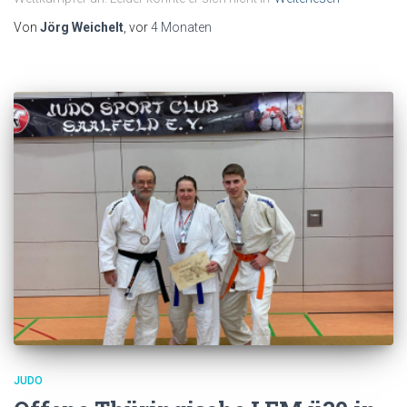
Von
Jörg Weichelt
, vor
4 Monaten
JUDO