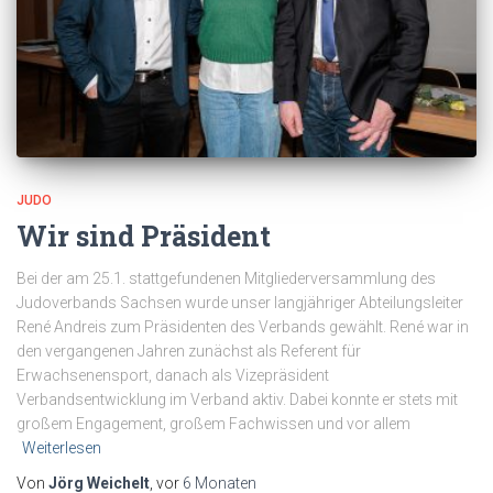
JUDO
Wir sind Präsident
Bei der am 25.1. stattgefundenen Mitgliederversammlung des
Judoverbands Sachsen wurde unser langjähriger Abteilungsleiter
René Andreis zum Präsidenten des Verbands gewählt. René war in
den vergangenen Jahren zunächst als Referent für
Erwachsenensport, danach als Vizepräsident
Verbandsentwicklung im Verband aktiv. Dabei konnte er stets mit
großem Engagement, großem Fachwissen und vor allem
Weiterlesen
Von
Jörg Weichelt
, vor
6 Monaten