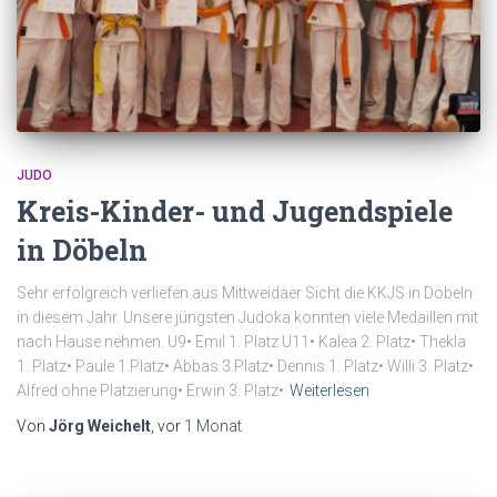
JUDO
Kreis-Kinder- und Jugendspiele
in Döbeln
Sehr erfolgreich verliefen aus Mittweidaer Sicht die KKJS in Döbeln
in diesem Jahr. Unsere jüngsten Judoka konnten viele Medaillen mit
nach Hause nehmen. U9•⁠ ⁠Emil 1. Platz U11•⁠ ⁠Kalea 2. Platz•⁠ ⁠Thekla
1. Platz•⁠ ⁠Paule 1.Platz•⁠ ⁠Abbas 3.Platz•⁠ ⁠Dennis 1. Platz•⁠ ⁠Willi 3. Platz•⁠
⁠Alfred ohne Platzierung•⁠ ⁠Erwin 3. Platz•⁠
Weiterlesen
Von
Jörg Weichelt
, vor
1 Monat