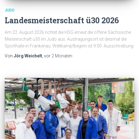
JUDO
Landesmeisterschaft ü30 2026
Am 22. August 2026 richtet die HSG erneut die offene Sächsische
Meisterschaft ü30 im Judo aus. Austragungsort ist diesmal die
Sporthalle in Frankenau. Wettkampfbeginn ist 9:00. Ausschreibung
Von
Jörg Weichelt
, vor
2 Monaten