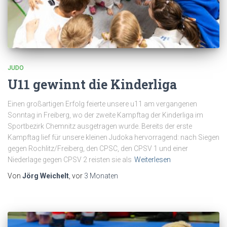
JUDO
U11 gewinnt die Kinderliga
Einen großartigen Erfolg feierte unsere u11 am vergangenen
Sonntag in Freiberg, wo der zweite Kampftag der Kinderliga im
Sportbezirk Chemnitz ausgetragen wurde. Bereits der erste
Kampftag lief für unsere kleinen Judoka hervorragend: nach Siegen
gegen Rochlitz/Freiberg, den CPSC, den CPSV 1 und einer
Niederlage gegen CPSV 2 reisten sie als
Weiterlesen
Von
Jörg Weichelt
, vor
3 Monaten