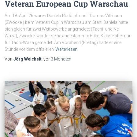
Veteran European Cup Warschau
Am 18. April 26 waren Daniela Rudolph und Thomas Villmann
(Zwockel) beim Veteran Cup in Warschau am Start. Daniela hatte
sich gleich für zwei Wettbewerbe angemeldet (Tachi- und Ne-
Waza), Zwockel war für seine angestammte 60kg-Klasse aber nur
für Tachi-Waza gemeldet. Am Vorabend (Freitag) hatte er eine
Stunde vor dem offiziellen
Weiterlesen
Von
Jörg Weichelt
, vor
3 Monaten