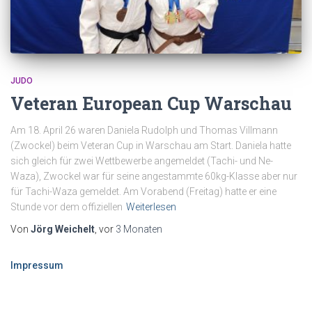
JUDO
Veteran European Cup Warschau
Am 18. April 26 waren Daniela Rudolph und Thomas Villmann
(Zwockel) beim Veteran Cup in Warschau am Start. Daniela hatte
sich gleich für zwei Wettbewerbe angemeldet (Tachi- und Ne-
Waza), Zwockel war für seine angestammte 60kg-Klasse aber nur
für Tachi-Waza gemeldet. Am Vorabend (Freitag) hatte er eine
Stunde vor dem offiziellen
Weiterlesen
Von
Jörg Weichelt
, vor
3 Monaten
Impressum