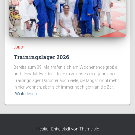
JUDO
Trainingslager 2026
Bereits zum 39. Mal trafen sich am Wochenende große
und kleine Mittweidaer Judoka zu unserem alljährlichen
Trainingslager. Darunter auch viele, die längst nicht mehr
in hier wohnen, aber sich immer noch gern an die Zeit
Weiterlesen
Hestia | Entwickelt von
ThemeIsle