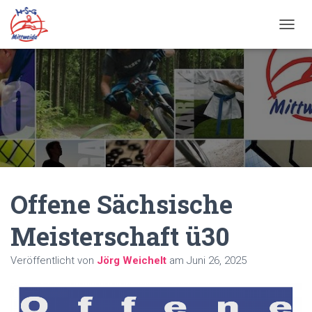
N
A
V
I
G
A
T
I
O
N
U
M
Offene Sächsische
S
C
H
Meisterschaft ü30
A
L
Veröffentlicht von
Jörg Weichelt
am
Juni 26, 2025
T
E
N