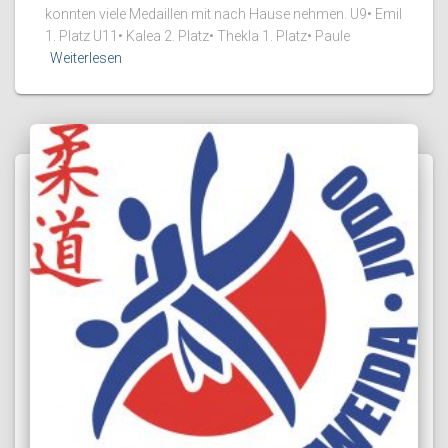
konnten viele Medaillen mit nach Hause nehmen. U9•⁠ ⁠Emil
1. Platz U11•⁠ ⁠Kalea 2. Platz•⁠ ⁠Thekla 1. Platz•⁠ ⁠Paule
Weiterlesen