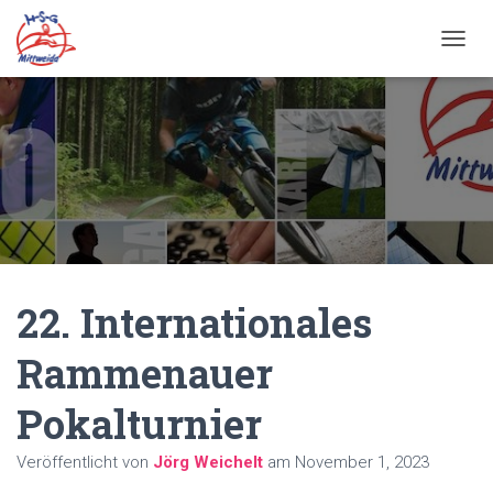
N
A
V
I
G
A
T
I
O
N
U
M
22. Internationales
S
C
H
Rammenauer
A
L
Pokalturnier
T
E
N
Veröffentlicht von
Jörg Weichelt
am
November 1, 2023